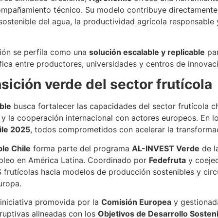
acompañamiento técnico. Su modelo contribuye directamente
sostenible del agua, la productividad agrícola responsable 
ión se perfila como una
solución escalable y replicable
par
fica entre productores, universidades y centros de innovac
sición verde del sector frutícola
ble
busca fortalecer las capacidades del sector frutícola c
 B y la cooperación internacional con actores europeos. En
ile 2025
, todos comprometidos con acelerar la transformac
le Chile
forma parte del programa
AL-INVEST Verde
de l
mpleo en América Latina. Coordinado por
Fedefruta
y coeje
frutícolas hacia modelos de producción sostenibles y circ
uropa.
iniciativa promovida por la
Comisión Europea
y gestionad
sruptivas alineadas con los
Objetivos de Desarrollo Sosten