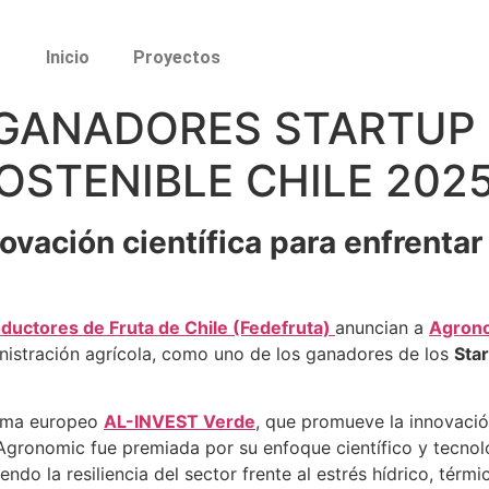
Inicio
Proyectos
GANADORES STARTUP
STENIBLE CHILE 202
vación científica para enfrentar 
ductores de Fruta de Chile (Fedefruta)
anuncian a
Agron
nistración agrícola, como uno de los ganadores de los
Sta
rama europeo
AL-INVEST Verde
, que promueve la innovación
 Agronomic fue premiada por su enfoque científico y tecno
iendo la resiliencia del sector frente al estrés hídrico, térmi