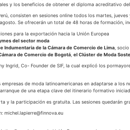
uales y los beneficios de obtener el diploma acreditativo d
rú, consisten en sesiones online todos los martes, jueves y
 agosto. Se ofrecerán un total de 48 horas de formación, 
iones para la exportación hacia la Unión Europea
pymes del sector moda
e Indumentaria de la Cámara de Comercio de Lima
, soci
Cámara de Comercio de Bogotá
,
el Clúster de Moda Soste
any Ingrid, Co- Founder de SIF, la cual explicó los porma
las empresas de moda latinoamericanas en adaptarse a los n
arranque de una etapa clave del itinerario formativo iniciad
rta y la participación es gratuita. Las sesiones quedarán g
ón:
michel.lapierre@finnova.eu